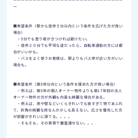
ー
■希望条件（駅から徒歩５分以内という条件を広げた方が良い
場合）
・5分でも登り坂がきつければ避けたい。
・徒歩２０分でも平坦な道だったら、自転車通勤の方には都
合がいいかも。
・バスをよく使うお客様は、駅よりもバス停が近い方がいい
場合も。
■希望条件（築5年以内という条件を緩めた方が良い場合）
・例えば、築5年の個人オーナー物件よりも築17年目の法人
オーナー物件の方が外観も内装も綺麗な場合がある。
・例えば、床や壁などいくらきれいでも狭すぎて物であふれ
て、折角の綺麗な床なんか少しも見えない。広さを優先した方
が部屋がきれいに保てる。。。。
・そもそも、その家賃で審査通せない。。。