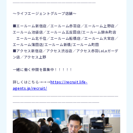
＿＿＿＿＿＿＿＿＿＿＿＿＿＿＿＿＿＿＿＿＿＿
〜ライフエージェントグループ店舗〜
■エールーム新宿店／エールーム赤羽店／エールーム上野店／
エールーム池袋店／エールーム五反田店/エールーム錦糸町店
エールーム北千住／エールーム船橋店／エールーム大宮店／
エールーム蒲田店/エールーム新橋/エールーム町田
■アクセス新宿店／アクセス渋谷店／アクセス赤羽LaLaガーデ
ン店／アクセス上野
一緒に働く仲間を募集中！！！！！
詳しくはこちら→→→
https://recruit.life-
agents.jp/recruit/
＿＿＿＿＿＿＿＿＿＿＿＿＿＿＿＿＿＿＿＿＿＿＿＿＿＿＿＿
＿＿＿＿＿＿＿＿＿＿＿＿＿＿＿＿＿＿＿＿＿＿＿